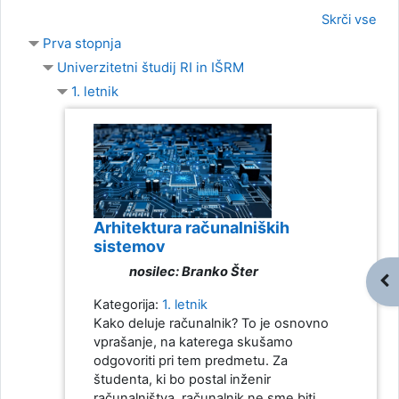
Skrči vse
Prva stopnja
Univerzitetni študij RI in IŠRM
1. letnik
Arhitektura računalniških
sistemov
nosilec: Branko Šter
Odp
Kategorija:
1. letnik
Kako deluje računalnik? To je osnovno
vprašanje, na katerega skušamo
odgovoriti pri tem predmetu. Za
študenta, ki bo postal inženir
računalništva, računalnik ne sme biti