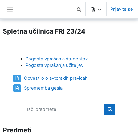
Preskoči na glavno vsebino
Prijavite se
Preklopi iskalni vnos
Stransko polje
Spletna učilnica FRI 23/24
Pogosta vprašanja študentov
Pogosta vprašanja učiteljev
Stran
Obvestilo o avtorskih pravicah
Stran
Sprememba gesla
Išči predmete
Išči predmet
Predmeti