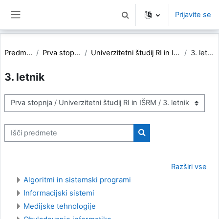
Preskoči na glavno vsebino
Prijavite se
Preklopi iskalni vnos
Stransko polje
Predmeti
Prva stopnja
Univerzitetni študij RI in IŠRM
3. letnik
3. letnik
Kategorije predmetov
Išči predmete
Išči predmete
Razširi vse
Algoritmi in sistemski programi
Informacijski sistemi
Medijske tehnologije