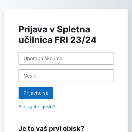
Preskoči na glavno vsebino
Prijava v Spletna
učilnica FRI 23/24
Uporabniško ime
Geslo
Prijavite se
Ste izgubili geslo?
Je to vaš prvi obisk?