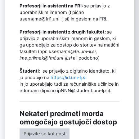
Profesorji in asistenti na FRI:
se prijavijo z
uporabniškim imenom (tipično
username@fri1.uni-lj.si) in geslom na FRI.
Profesorji in asistenti z drugih fakultet:
se
prijavijo z uporabniškim imenom in geslom, ki
ga uporabljajo za dostop do storitev na matični
fakulteti (npr.
username@fe.uni-lj.si
,
ime.priimek@fmf.uni-lj.si
ali podobno)
Študenti
: se prijavijo z digitalno identiteto, ki
jo pridobijo na
https://id.uni-lj.si
in jo uporabljajo tudi za računalniške učilnice in
eduroam (tipično ipNNN@student.uni-lj.si).
Nekateri predmeti morda
omogočajo gostujoči dostop
Prijavite se kot gost