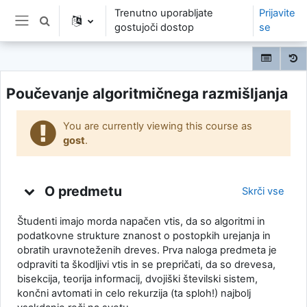
Preskoči na glavno vsebino
Trenutno uporabljate
Prijavite
Preklopi iskalni vnos
gostujoči dostop
se
Stransko polje
Poučevanje algoritmičnega razmišljanja
You are currently viewing this course as
gost
.
Oris teme
O predmetu
Skrči vse
Študenti imajo morda napačen vtis, da so algoritmi in
podatkovne strukture znanost o postopkih urejanja in
obratih uravnoteženih dreves. Prva naloga predmeta je
odpraviti ta škodljivi vtis in se prepričati, da so drevesa,
bisekcija, teorija informacij, dvojiški številski sistem,
končni avtomati in celo rekurzija (ta sploh!) najbolj