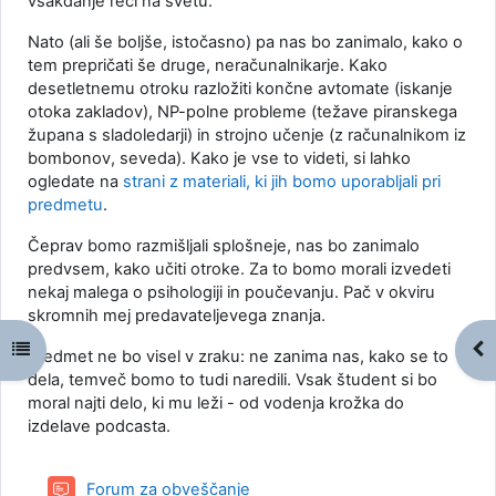
vsakdanje reči na svetu.
Nato (ali še boljše, istočasno) pa nas bo zanimalo, kako o
tem prepričati še druge, neračunalnikarje. Kako
desetletnemu otroku razložiti končne avtomate (iskanje
otoka zakladov), NP-polne probleme (težave piranskega
župana s sladoledarji) in strojno učenje (z računalnikom iz
bombonov, seveda). Kako je vse to videti, si lahko
ogledate na
strani z materiali, ki jih bomo uporabljali pri
predmetu
.
Čeprav bomo razmišljali splošneje, nas bo zanimalo
predvsem, kako učiti otroke. Za to bomo morali izvedeti
nekaj malega o psihologiji in poučevanju. Pač v okviru
skromnih mej predavateljevega znanja.
Odpri kazalo predmeta
Odp
Predmet ne bo visel v zraku: ne zanima nas, kako se to
dela, temveč bomo to tudi naredili. Vsak študent si bo
moral najti delo, ki mu leži - od vodenja krožka do
izdelave podcasta.
Forum za obveščanje