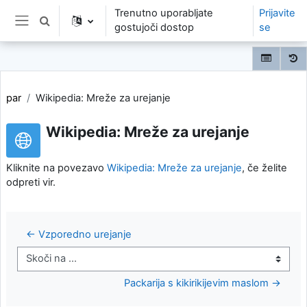
Preskoči na glavno vsebino
Trenutno uporabljate
Prijavite
Preklopi iskalni vnos
gostujoči dostop
se
Stransko polje
par
Wikipedia: Mreže za urejanje
Wikipedia: Mreže za urejanje
Kliknite na povezavo
Wikipedia: Mreže za urejanje
, če želite
odpreti vir.
← Vzporedno urejanje
Skoči na ...
Packarija s kikirikijevim maslom →