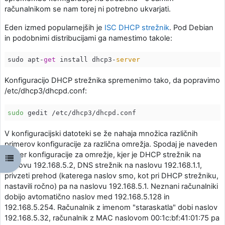
računalnikom se nam torej ni potrebno ukvarjati.
Eden izmed popularnejših je
ISC DHCP strežnik
. Pod Debian
in podobnimi distribucijami ga namestimo takole:
sudo apt-
get
 install dhcp3-
server
Konfiguracijo DHCP strežnika spremenimo tako, da popravimo
/etc/dhcp3/dhcpd.conf:
sudo
V konfiguracijski datoteki se že nahaja množica različnih
primerov konfiguracije za različna omrežja. Spodaj je naveden
primer konfiguracije za omrežje, kjer je DHCP strežnik na
Odpri kazalo predmeta
naslovu 192.168.5.2, DNS strežnik na naslovu 192.168.1.1,
privzeti prehod (katerega naslov smo, kot pri DHCP strežniku,
nastavili ročno) pa na naslovu 192.168.5.1. Neznani računalniki
dobijo avtomatično naslov med 192.168.5.128 in
192.168.5.254. Računalnik z imenom "staraskatla" dobi naslov
192.168.5.32, računalnik z MAC naslovom 00:1c:bf:41:01:75 pa