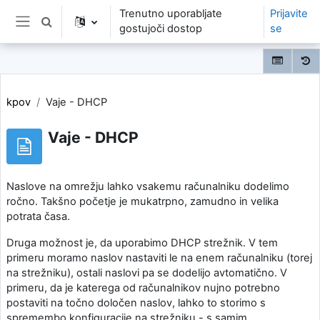
Preskoči na glavno vsebino
Trenutno uporabljate
Prijavite
Preklopi iskalni vnos
gostujoči dostop
se
Stransko polje
kpov
Vaje - DHCP
Vaje - DHCP
Naslove na omrežju lahko vsakemu računalniku dodelimo
ročno. Takšno početje je mukatrpno, zamudno in velika
potrata časa.
Druga možnost je, da uporabimo DHCP strežnik. V tem
primeru moramo naslov nastaviti le na enem računalniku (torej
na strežniku), ostali naslovi pa se dodelijo avtomatično. V
primeru, da je katerega od računalnikov nujno potrebno
postaviti na točno določen naslov, lahko to storimo s
spremembo konfiguracije na strežniku - s samim