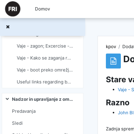
Preskoči na glavno vsebino
Domov
Vaje: DHCP
Vaje: NFS, zagon Linux
Dodatno gradivo
Vaje - zagon; Excercise - booting
kpov
Dodat
Do
Vaje - Kako se zaganja računalnik
Vaje - boot preko omrežja (boot over the network)
Stare v
Useful links regarding boot
Vaje -
Nadzor in upravljanje z omrežji
Razno
Skrči
Predavanja
John B
Sledi
Zadnja sprem