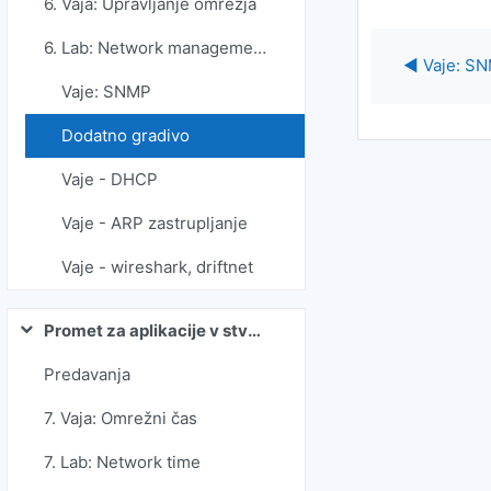
6. Vaja: Upravljanje omrežja
6. Lab: Network management
◀︎ Vaje: S
Vaje: SNMP
Dodatno gradivo
Vaje - DHCP
Vaje - ARP zastrupljanje
Vaje - wireshark, driftnet
Promet za aplikacije v stvarnem času
Skrči
Predavanja
7. Vaja: Omrežni čas
7. Lab: Network time