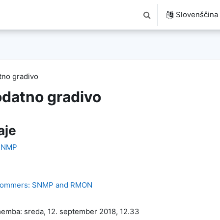
Slovenščina ‎(
Preklopi iskalni vnos
no gradivo
datno gradivo
aje
 SNMP
lommers: SNMP and RMON
emba: sreda, 12. september 2018, 12.33