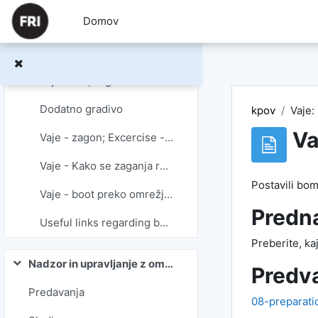
Preskoči na glavno vsebino
Domov
5. Lab: Booting the Linux operating system over the network
Vaje: DHCP
Vaje: NFS, zagon Linux
Dodatno gradivo
kpov
Vaje
Va
Vaje - zagon; Excercise - booting
Vaje - Kako se zaganja računalnik
Postavili bo
Vaje - boot preko omrežja (boot over the network)
Predn
Useful links regarding boot
Preberite, ka
Nadzor in upravljanje z omrežji
Predva
Skrči
Predavanja
08-preparat