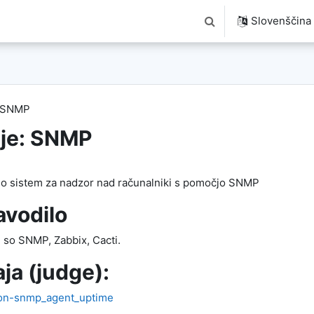
Slovenščina ‎(
Preklopi iskalni vnos
: SNMP
je: SNMP
mo sistem za nadzor nad računalniki s pomočjo SNMP
avodilo
j so SNMP, Zabbix, Cacti.
ja (judge):
ion-snmp_agent_uptime