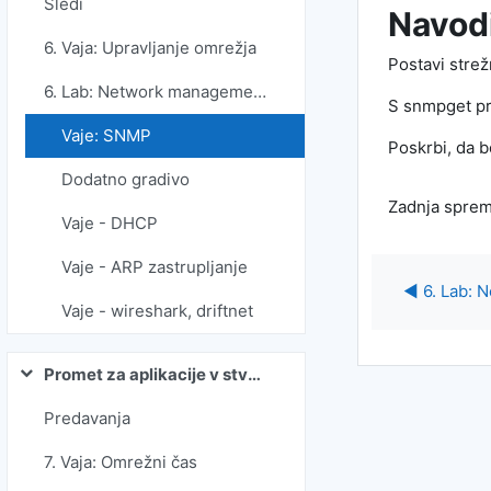
Sledi
Navod
6. Vaja: Upravljanje omrežja
Postavi stre
6. Lab: Network management
S snmpget pr
Vaje: SNMP
Poskrbi, da b
Dodatno gradivo
Zadnja sprem
Vaje - DHCP
Vaje - ARP zastrupljanje
◀︎ 6. Lab:
Vaje - wireshark, driftnet
Promet za aplikacije v stvarnem času
Skrči
Predavanja
7. Vaja: Omrežni čas