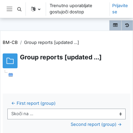
Preskoči na glavno vsebino
Trenutno uporabljate
Prijavite
Preklopi iskalni vnos
gostujoči dostop
se
Stransko polje
BM-CB
Group reports [updated ...]
Group reports [updated ...]
← First report (group)
Skoči na ...
Second report (group) →