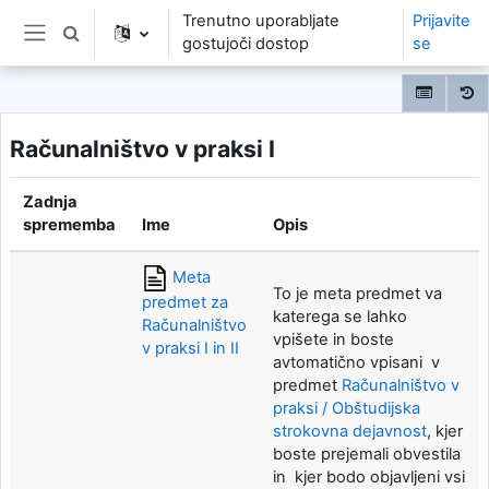
Preskoči na glavno vsebino
Trenutno uporabljate
Prijavite
Preklopi iskalni vnos
gostujoči dostop
se
Stransko polje
Računalništvo v praksi I
Zadnja
sprememba
Ime
Opis
Meta
To je meta predmet va
predmet za
katerega se lahko
Računalništvo
vpišete in boste
v praksi I in II
avtomatično vpisani v
predmet
Računalništvo v
praksi / Obštudijska
strokovna dejavnost
, kjer
boste prejemali obvestila
in kjer bodo objavljeni vsi