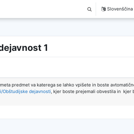
Slovenščina ‎(
Preklopi iskalni vnos
dejavnost 1
 meta predmet va katerega se lahko vpišete in boste avtomatič
i/Obštudijske dejavnosti
, kjer boste prejemali obvestila in kjer 