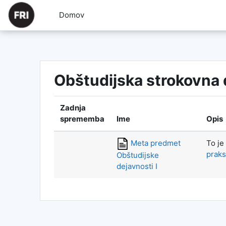
Preskoči na glavno vsebino
Domov
Obštudijska strokovna 
Zadnja
sprememba
Ime
Opis
To je
Meta predmet
praks
Obštudijske
dejavnosti I