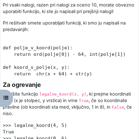
Pri vsaki nalogi, razen pri nalogi za oceno 10, morate obvezno
uporabiti funkcijo, ki ste jo napisali pri prejšnji nalogi!
Pri rešitvah smete uporabljati funkciji, ki smo ju napisali na
predavanjih:
def polje_v_koord(polje):

    return ord(polje[0]) - 64, int(polje[1])

def koord_v_polje(x, y):

Za ogrevanje
Napišite funkcijo
, ki prejme koordinati
legalne_koord(x, y)
Odpri kazalo predmeta
polja (x je stolpec, y vrstica) in vrne
, če so koordinate
True
pravilne (ob koordinati sta med, vključno, 1 in 8), in
, če
False
niso.
>>> legalne_koord(4, 5)

True

>>> legalne_koord(0, 6)
