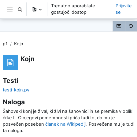
Preskoči na glavno vsebino
Trenutno uporabljate
Prijavite
Preklopi iskalni vnos
gostujoči dostop
se
Stransko polje
p1
Kojn
Kojn
Testi
testi-kojn.py
Naloga
Šahovski konj je žival, ki živi na šahovnici in se premika v obliki
črke L. O njegovi pomembnosti priča tudi to, da mu je
posvečen poseben
članek na Wikipediji
. Posvečena mu je tudi
ta naloga.