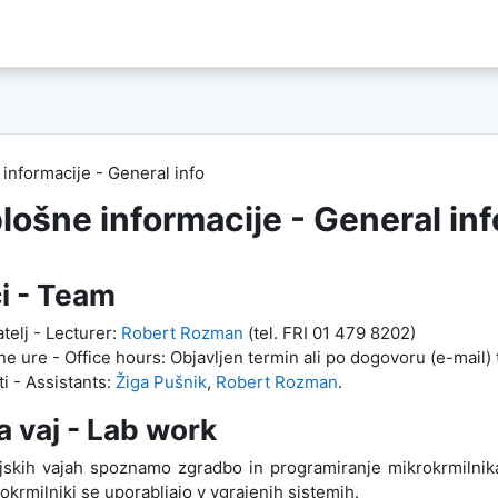
informacije - General info
lošne informacije - General inf
ci - Team
telj - Lecturer:
Robert Rozman
(tel. FRI 01 479 8202)
ne ure - Office hours: Objavljen termin ali po dogovoru (e-mail)
ti - Assistants:
Žiga Pušnik
,
Robert Rozman
.
 vaj - Lab work
ijskih vajah spoznamo zgradbo in programiranje mikrokrmiln
krmilniki se uporabljajo v vgrajenih sistemih.