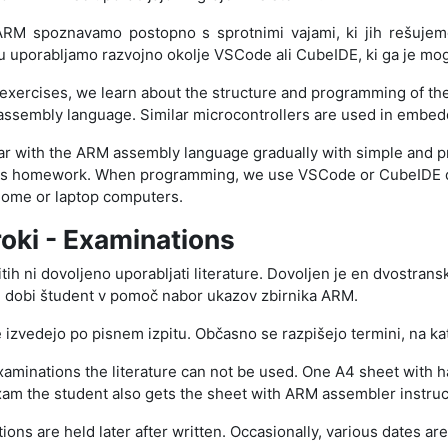
 ARM spoznavamo postopno s sprotnimi vajami, ki jih rešujem
u uporabljamo razvojno okolje VSCode ali CubeIDE, ki ga je mog
 exercises, we learn about the structure and programming of th
e assembly language. Similar microcontrollers are used in embe
ar with the ARM assembly language gradually with simple and pr
 as homework. When programming, we use
VSCode or CubeIDE
 home or laptop computers.
 roki - Examinations
itih ni dovoljeno uporabljati literature. Dovoljen je en dvostranski
u dobi študent v pomoč nabor ukazov zbirnika ARM.
se izvedejo po pisnem izpitu. Občasno se razpišejo termini, na ka
xaminations the literature can not be used. One
A4
sheet with h
am the student also gets the sheet with ARM assembler instruc
ions are held later after written. Occasionally, various dates are