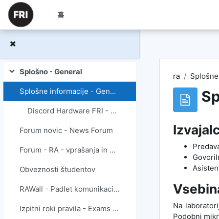
메인 콘텐츠로 건너뛰기
홈
Splošno - General
ra
Splošne 
축소
Splošne informacije - General info
Sp
Discord Hardware FRI - skupnost za HW predmete
Izvajal
Forum novic - News Forum
Predava
Forum - RA - vprašanja in odgovori - Q&A
Govoril
Asisten
Obveznosti študentov
Vsebina
RAWall - Padlet komunikacijski kanal za predavanja
Na laborator
Izpitni roki pravila - Exams Rules
Podobni mikro