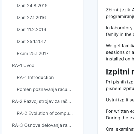
Izpit 24.8.2015
Zbirni jezik
programiranj
Izpit 27.1.2016
In laboratory
Izpit 11.2.2016
family in th
Izpit 25.1.2017
We get famili
sessions or
Exam 25.1.2017
installed on
RA-1 Uvod
Izpitni
RA-1 Introduction
Pri pisnih izp
pisnem izpit
Pomen poznavanja računalniške arhitekture, Miha_Krajnc
Ustni izpiti 
RA-2 Razvoj strojev za računanje
For written e
RA-2 Evolution of computing machines
During the ex
RA-3 Osnove delovanja računalnikov
Oral examinat