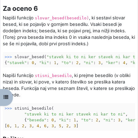
Za oceno 6
Napiši funkcijo
, ki sestavi slovar
slovar_besed(besedilo)
besed, ki se pojavijo v gornjem besedilu. Vsaki besedi je
dodeljen indeks; beseda, ki se pojavi prej, ima nižji indeks.
(Torej: prva beseda ima indeks 0 in vsaka naslednja beseda, ki
se še ni pojavila, dobi prvi prosti indeks.)
>>> 
slovar_besed(
"stavek ki to ni ker stavek ni kar to
{
"stavek"
: 
0
, 
"ki"
: 
1
, 
"to"
: 
2
, 
"ni"
: 
3
, 
"ker"
: 
4
, 
"ka
Napiši funkcijo
, ki prejme besedilo (v obliki
stisni_besedilo
niza) in slovar, ki pove, v katero številko se preslika katera
beseda. Funkcija naj vrne seznam števil, v katere se preslikajo
besede.
강의 목차 열기
>>> 
stisni_besedilo(

"stavek ki to ni ker stavek ni kar to ni"
,

        {
"beseda"
: 
0
, 
"ki"
: 
1
, 
"to"
: 
2
, 
"ni"
: 
3
, 
"ker"
[
6
, 
1
, 
2
, 
3
, 
4
, 
6
, 
3
, 
5
, 
2
, 
3