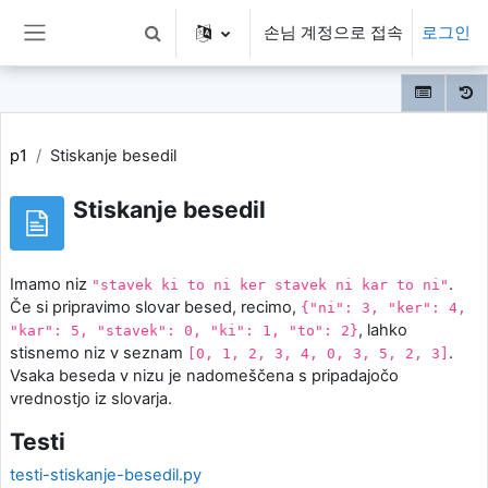
메인 콘텐츠로 건너뛰기
손님 계정으로 접속
로그인
검색 입력 전환
측면 패널
p1
Stiskanje besedil
Stiskanje besedil
Imamo niz
.
"stavek ki to ni ker stavek ni kar to ni"
Če si pripravimo slovar besed, recimo,
{"ni": 3, "ker": 4,
, lahko
"kar": 5, "stavek": 0, "ki": 1, "to": 2}
stisnemo niz v seznam
.
[0, 1, 2, 3, 4, 0, 3, 5, 2, 3]
Vsaka beseda v nizu je nadomeščena s pripadajočo
vrednostjo iz slovarja.
Testi
testi-stiskanje-besedil.py