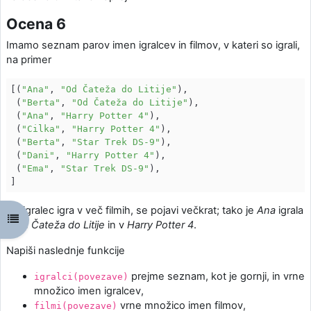
Ocena 6
Imamo seznam parov imen igralcev in filmov, v kateri so igrali,
na primer
[(
"Ana"
, 
"Od Čateža do Litije"
),

 (
"Berta"
, 
"Od Čateža do Litije"
),

 (
"Ana"
, 
"Harry Potter 4"
),

 (
"Cilka"
, 
"Harry Potter 4"
),

 (
"Berta"
, 
"Star Trek DS-9"
),

 (
"Dani"
, 
"Harry Potter 4"
),

 (
"Ema"
, 
"Star Trek DS-9"
),

Če igralec igra v več filmih, se pojavi večkrat; tako je
Ana
igrala
Open course index
v
Od Čateža do Litije
in v
Harry Potter 4
.
Napiši naslednje funkcije
prejme seznam, kot je gornji, in vrne
igralci(povezave)
množico imen igralcev,
vrne množico imen filmov,
filmi(povezave)