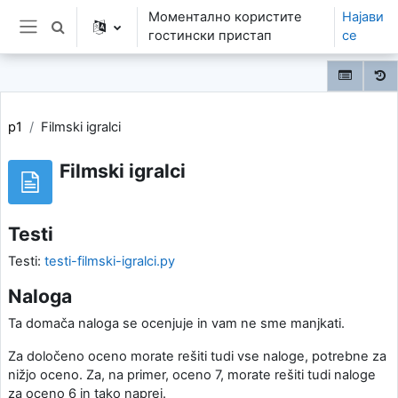
Оди до главна содржина
Моментално користите
Најави
Toggle search input
гостински пристап
се
Страничен панел
p1
Filmski igralci
Filmski igralci
Testi
Testi:
testi-filmski-igralci.py
Naloga
Ta domača naloga se ocenjuje in vam ne sme manjkati.
Za določeno oceno morate rešiti tudi vse naloge, potrebne za
nižjo oceno. Za, na primer, oceno 7, morate rešiti tudi naloge
za oceno 6 in tako naprej.