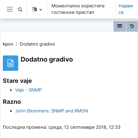
Оди до главна содржина
Моментално користите
Најави
Toggle search input
гостински пристап
се
Страничен панел
kpov
Dodatno gradivo
Dodatno gradivo
Stare vaje
Vaje - SNMP
Razno
John Blommers: SNMP and RMON
Последна промена: среда, 12 септември 2018, 12:33