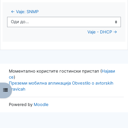
← Vaje: SNMP
Оди до...
Vaje - DHCP →
Моментално користите гостински пристап (
Најави
се
)
Преземи мобилна апликација
Obvestilo o avtorskih
pravicah
Open course index
Powered by
Moodle