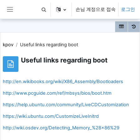
메인 콘텐츠로 건너뛰기
손님 계정으로 접속
로그인
검색 입력 전환
측면 패널
kpov
Useful links regarding boot
Useful links regarding boot
http://en.wikibooks.org/wiki/X86_Assembly/Bootloaders
http://www.pcguide.com/ref/mbsys/bios/boot.htm
https://help.ubuntu.com/community/LiveCDCustomization
https://wiki.ubuntu.com/CustomizeLiveInitrd
http://wiki.osdev.org/Detecting_Memory_%28x86%29