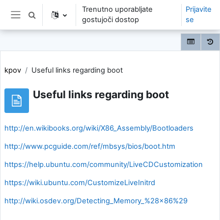
Preskoči na glavno vsebino
Trenutno uporabljate
Prijavite
Preklopi iskalni vnos
gostujoči dostop
se
Stransko polje
kpov
Useful links regarding boot
Useful links regarding boot
http://en.wikibooks.org/wiki/X86_Assembly/Bootloaders
http://www.pcguide.com/ref/mbsys/bios/boot.htm
https://help.ubuntu.com/community/LiveCDCustomization
https://wiki.ubuntu.com/CustomizeLiveInitrd
http://wiki.osdev.org/Detecting_Memory_%28x86%29