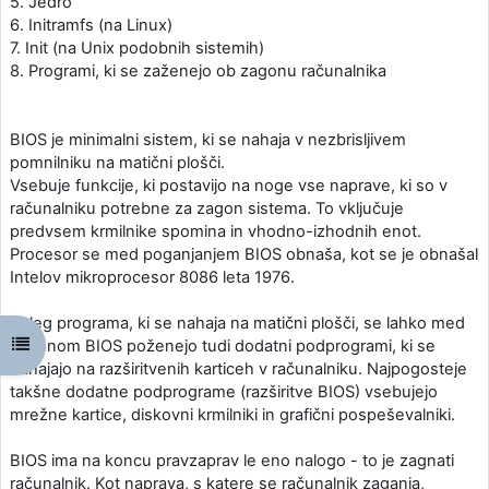
5. Jedro
6. Initramfs (na Linux)
7. Init (na Unix podobnih sistemih)
8. Programi, ki se zaženejo ob zagonu računalnika
BIOS je minimalni sistem, ki se nahaja v nezbrisljivem
pomnilniku na matični plošči.
Vsebuje funkcije, ki postavijo na noge vse naprave, ki so v
računalniku potrebne za zagon sistema. To vključuje
predvsem krmilnike spomina in vhodno-izhodnih enot.
Procesor se med poganjanjem BIOS obnaša, kot se je obnašal
Intelov mikroprocesor 8086 leta 1976.
Poleg programa, ki se nahaja na matični plošči, se lahko med
Odpri kazalo predmeta
zagonom BIOS poženejo tudi dodatni podprogrami, ki se
nahajajo na razširitvenih karticeh v računalniku. Najpogosteje
takšne dodatne podprograme (razširitve BIOS) vsebujejo
mrežne kartice, diskovni krmilniki in grafični pospeševalniki.
BIOS ima na koncu pravzaprav le eno nalogo - to je zagnati
računalnik. Kot naprava, s katere se računalnik zaganja,