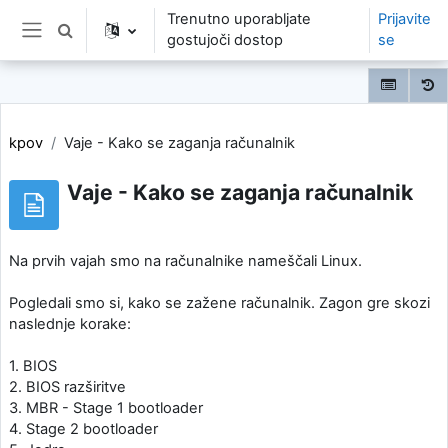
Preskoči na glavno vsebino
Trenutno uporabljate
Prijavite
Preklopi iskalni vnos
gostujoči dostop
se
Stransko polje
kpov
Vaje - Kako se zaganja računalnik
Vaje - Kako se zaganja računalnik
Na prvih vajah smo na računalnike nameščali Linux.
Pogledali smo si, kako se zažene računalnik. Zagon gre skozi
naslednje korake:
1. BIOS
2. BIOS razširitve
3. MBR - Stage 1 bootloader
4. Stage 2 bootloader