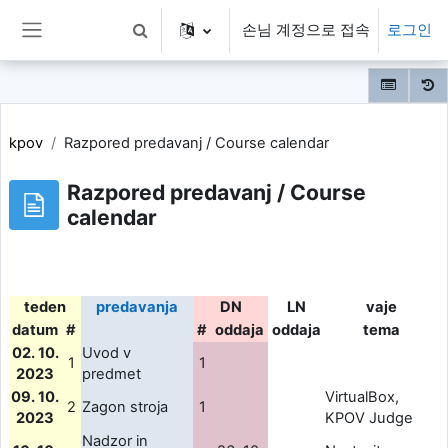
메인 콘텐츠로 건너뛰기
손님 계정으로 접속
로그인
검색 입력 전환
측면 패널
kpov
Razpored predavanj / Course calendar
Razpored predavanj / Course
calendar
teden
predavanja
DN
LN
vaje
datum
#
#
oddaja
oddaja
tema
02. 10.
Uvod v
1
1
2023
predmet
09. 10.
VirtualBox,
2
Zagon stroja
1
2023
KPOV Judge
Nadzor in