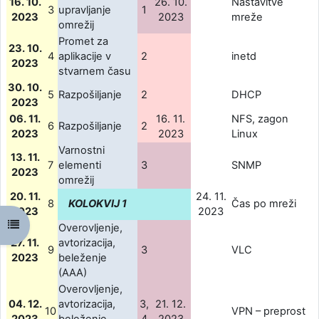
16. 10.
26. 10.
Nastavitve
3
upravljanje
1
2023
2023
mreže
omrežij
Promet za
23. 10.
4
aplikacije v
2
inetd
2023
stvarnem času
30. 10.
5
Razpošiljanje
2
DHCP
2023
06. 11.
16. 11.
NFS, zagon
6
Razpošiljanje
2
2023
2023
Linux
Varnostni
13. 11.
7
elementi
3
SNMP
2023
omrežij
20. 11.
24. 11.
8
KOLOKVIJ 1
Čas po mreži
2023
2023
강의 목차 열기
Overovljenje,
27. 11.
avtorizacija,
9
3
VLC
2023
beleženje
(AAA)
Overovljenje,
04. 12.
avtorizacija,
3,
21. 12.
10
VPN – preprost
2023
beleženje
4
2023