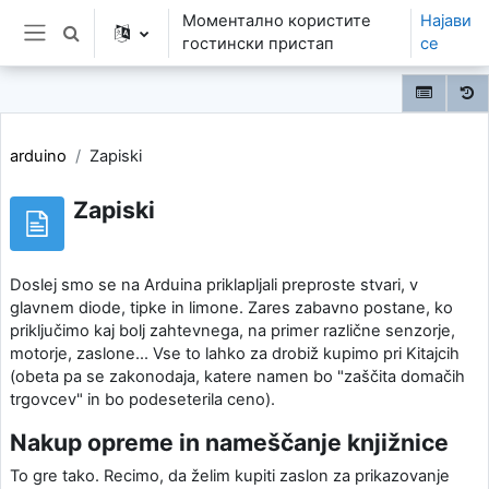
Оди до главна содржина
Моментално користите
Најави
Toggle search input
гостински пристап
се
Страничен панел
arduino
Zapiski
Zapiski
Doslej smo se na Arduina priklapljali preproste stvari, v
glavnem diode, tipke in limone. Zares zabavno postane, ko
priključimo kaj bolj zahtevnega, na primer različne senzorje,
motorje, zaslone... Vse to lahko za drobiž kupimo pri Kitajcih
(obeta pa se zakonodaja, katere namen bo "zaščita domačih
trgovcev" in bo podeseterila ceno).
Nakup opreme in nameščanje knjižnice
To gre tako. Recimo, da želim kupiti zaslon za prikazovanje