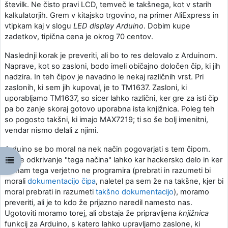
številk. Ne čisto pravi LCD, temveč le takšnega, kot v starih
kalkulatorjih. Grem v kitajsko trgovino, na primer AliExpress in
vtipkam kaj v slogu
LED display Arduino
. Dobim kupe
zadetkov, tipična cena je okrog 70 centov.
Naslednji korak je preveriti, ali bo to res delovalo z Arduinom.
Naprave, kot so zasloni, bodo imeli običajno določen čip, ki jih
nadzira. In teh čipov je navadno le nekaj različnih vrst. Pri
zaslonih, ki sem jih kupoval, je to TM1637. Zasloni, ki
uporabljamo TM1637, so sicer lahko različni, ker gre za isti čip
pa bo zanje skoraj gotovo uporabna ista knjižnica. Poleg teh
so pogosto takšni, ki imajo MAX7219; ti so še bolj imenitni,
vendar nismo delali z njimi.
Arduino se bo moral na nek način pogovarjati s tem čipom.
Ker je odkrivanje "tega načina" lahko kar hackersko delo in ker
Open course index
se nam tega verjetno ne programira (prebrati in razumeti bi
morali
dokumentacijo čipa
, naletel pa sem že na takšne, kjer bi
moral prebrati in razumeti
takšno dokumentacijo
), moramo
preveriti, ali je to kdo že prijazno naredil namesto nas.
Ugotoviti moramo torej, ali obstaja že pripravljena
knjižnica
funkcij za Arduino, s katero lahko upravljamo zaslone, ki