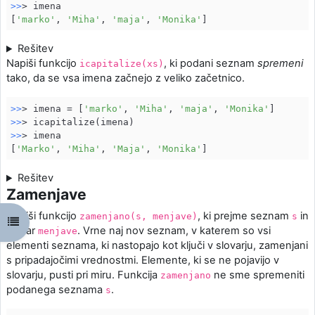
>>
> imena

[
'marko'
, 
'Miha'
, 
'maja'
, 
'Monika'
Rešitev
Napiši funkcijo
, ki podani seznam
spremeni
icapitalize(xs)
tako, da se vsa imena začnejo z veliko začetnico.
>>
> imena = [
'marko'
, 
'Miha'
, 
'maja'
, 
'Monika'
>>
>>
> imena

[
'Marko'
, 
'Miha'
, 
'Maja'
, 
'Monika'
Rešitev
Zamenjave
Napiši funkcijo
, ki prejme seznam
in
zamenjano(s, menjave)
s
Открыть оглавление курса
slovar
. Vrne naj nov seznam, v katerem so vsi
menjave
elementi seznama, ki nastopajo kot ključi v slovarju, zamenjani
s pripadajočimi vrednostmi. Elemente, ki se ne pojavijo v
slovarju, pusti pri miru. Funkcija
ne sme spremeniti
zamenjano
podanega seznama
.
s