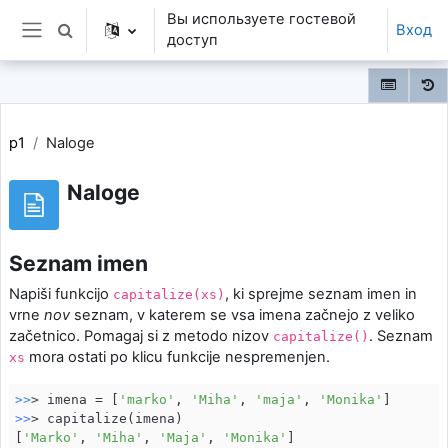
Перейти к основному содержанию
Вы используете гостевой
Вход
Изменить данные поисковой строки
доступ
Боковая панель
p1
Naloge
Naloge
Seznam imen
Napiši funkcijo
, ki sprejme seznam imen in
capitalize(xs)
vrne
nov
seznam, v katerem se vsa imena začnejo z veliko
začetnico. Pomagaj si z metodo nizov
. Seznam
capitalize()
mora ostati po klicu funkcije nespremenjen.
xs
>>
> imena = [
'marko'
, 
'Miha'
, 
'maja'
, 
'Monika'
>>
> capitalize(imena)

[
'Marko'
, 
'Miha'
, 
'Maja'
, 
'Monika'