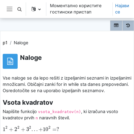
Оди до главна содржина
Моментално користите
Најави
Toggle search input
гостински пристап
се
Страничен панел
p1
Naloge
Naloge
Vse naloge se da lepo rešiti z izpeljanimi seznami in izpeljanimi
množicami. Običajni zanki for in while sta danes prepovedani.
Osredotočite se na uporabo izpeljanih seznamov.
Vsota kvadratov
Napišite funkcijo
, ki izračuna vsoto
vsota_kvadratov(n)
kvadratov prvih
naravnih števil.
n
2
2
2
2
1
+
2
+
3
.
.
.
+
10
=
?
1
2
+
2
2
+
3
2
.
.
.
+
10
2
=
?