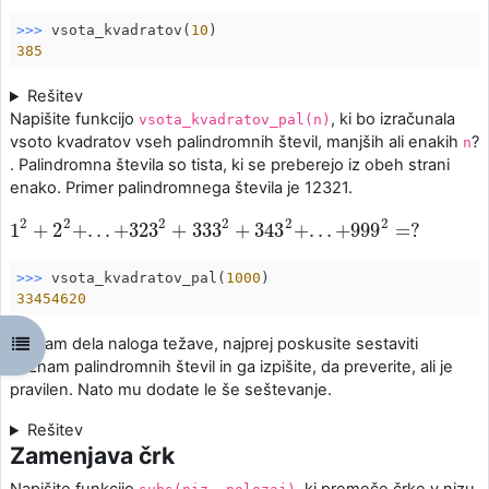
>>> 
vsota_kvadratov(
10
385
Rešitev
Napišite funkcijo
, ki bo izračunala
vsota_kvadratov_pal(n)
vsoto kvadratov vseh palindromnih števil, manjših ali enakih
?
n
. Palindromna števila so tista, ki se preberejo iz obeh strani
enako. Primer palindromnega števila je 12321.
2
2
2
2
2
2
1
+
2
+
.
.
.
+
323
+
333
+
343
+
.
.
.
+
999
=
?
1
2
+
2
2
+
.
.
.
+
323
2
+
333
2
+
343
2
+
.
.
.
+
999
2
=
?
>>> 
vsota_kvadratov_pal(
1000
33454620
Open course index
Če vam dela naloga težave, najprej poskusite sestaviti
seznam palindromnih števil in ga izpišite, da preverite, ali je
pravilen. Nato mu dodate le še seštevanje.
Rešitev
Zamenjava črk