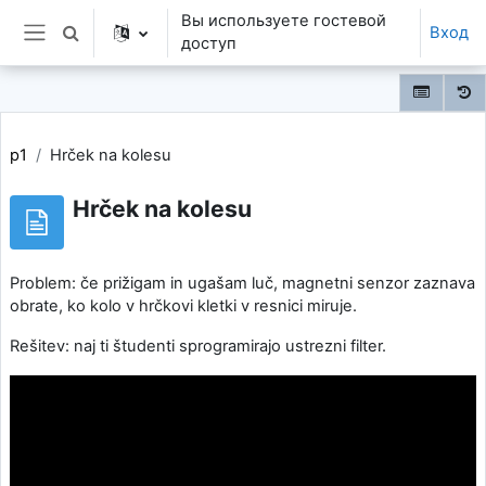
Перейти к основному содержанию
Вы используете гостевой
Вход
Изменить данные поисковой строки
доступ
Боковая панель
p1
Hrček na kolesu
Hrček na kolesu
Problem: če prižigam in ugašam luč, magnetni senzor zaznava
obrate, ko kolo v hrčkovi kletki v resnici miruje.
Rešitev: naj ti študenti sprogramirajo ustrezni filter.