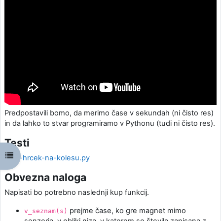
Predpostavili bomo, da merimo čase v sekundah (ni čisto res)
in da lahko to stvar programiramo v Pythonu (tudi ni čisto res).
Testi
Открыть оглавление курса
testi-hrcek-na-kolesu.py
Obvezna naloga
Napisati bo potrebno naslednji kup funkcij.
prejme čase, ko gre magnet mimo
v_seznam(s)
senzorja, v obliki niza, v katerem so števila zapisana z