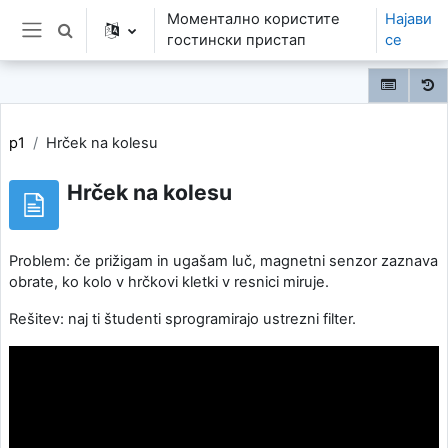
Оди до главна содржина
Моментално користите
Најави
Toggle search input
гостински пристап
се
Страничен панел
p1
Hrček na kolesu
Hrček na kolesu
Problem: če prižigam in ugašam luč, magnetni senzor zaznava
obrate, ko kolo v hrčkovi kletki v resnici miruje.
Rešitev: naj ti študenti sprogramirajo ustrezni filter.