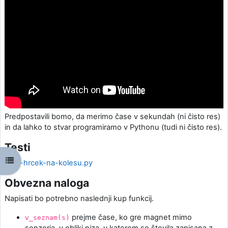
Predpostavili bomo, da merimo čase v sekundah (ni čisto res)
in da lahko to stvar programiramo v Pythonu (tudi ni čisto res).
Testi
Open course index
testi-hrcek-na-kolesu.py
Obvezna naloga
Napisati bo potrebno naslednji kup funkcij.
prejme čase, ko gre magnet mimo
v_seznam(s)
senzorja, v obliki niza, v katerem so števila zapisana z