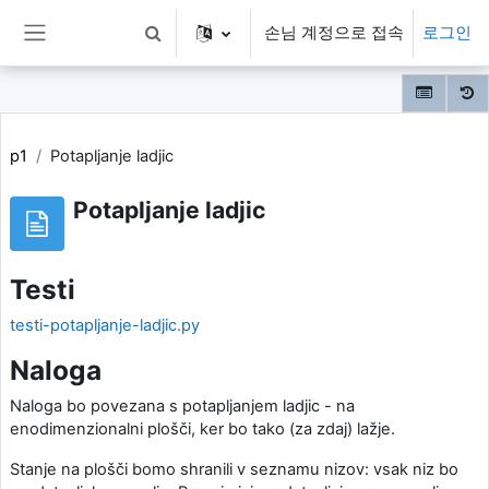
메인 콘텐츠로 건너뛰기
손님 계정으로 접속
로그인
검색 입력 전환
측면 패널
p1
Potapljanje ladjic
Potapljanje ladjic
Testi
testi-potapljanje-ladjic.py
Naloga
Naloga bo povezana s potapljanjem ladjic - na
enodimenzionalni plošči, ker bo tako (za zdaj) lažje.
Stanje na plošči bomo shranili v seznamu nizov: vsak niz bo