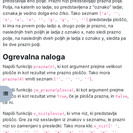
predstavljal eno polje. Prazni nizi predstavljajo prazna polja.
Polja, na katerih so ladje, so predstavljena z "oznako" ladje;
oznaka je vedno dolga eno črko. Tako seznam
['a', '',
predstavlja ploščo,
'x', 'x', 'x', '', 'y', 'y', '', '']
ki ima na prvem polju ladjo a, drugo polje je prazno, na
naslednjih treh poljih je ladja z oznako x, nato sledi prazno
polje, na naslednjih dveh poljih je ladja z oznako y, sledita pa
še dve prazni polji.
Ogrevalna naloga
Napiši funkcijo
, ki kot argument prejme velikost
prazna(n)
plošče in kot rezultat vrne prazno ploščo. Tako mora
vrniti seznam
.
prazna(4)
['', '', '', '']
Napiši funkcijo
, ki kot argument prejme
je_prazna(plosca)
강의 목차 열기
ploščo in kot rezultat vrne
, če je plošča prazna, in
,
True
False
če ni.
Napiši funkcijo
, ki vrne niz, ki predstavlja
v_niz(plosca)
ploščo. Gre za niz sestavljen iz znakov v seznamu, le prazni
nizi so zamenjani s presledki. Tako mora klic
v_niz([' ',
'a', '', '', '', 'x', 'x', 'x', '', 'y', 'y', '',