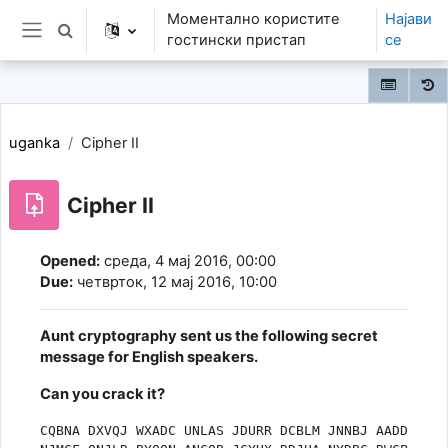
Оди до главна содржина
Моментално користите
Најави
Toggle search input
гостински пристап
се
Страничен панел
uganka
Cipher II
Cipher II
Услови за завршување
Opened:
среда, 4 мај 2016, 00:00
Due:
четврток, 12 мај 2016, 10:00
Aunt cryptography sent us the following secret
message for English speakers.
Can you crack it?
CQBNA DXVQJ WXADC UNLAS JDURR DCBLM JNNBJ AADDB
