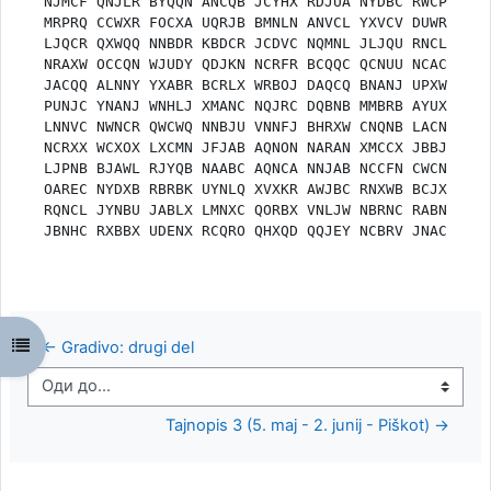
NJMCF QNJLR BYQQN ANCQB JCYHX RDJUA NYDBC RWCPA

MRPRQ CCWXR FOCXA UQRJB BMNLN ANVCL YXVCV DUWRC

LJQCR QXWQQ NNBDR KBDCR JCDVC NQMNL JLJQU RNCLC

NRAXW OCCQN WJUDY QDJKN NCRFR BCQQC QCNUU NCACN

JACQQ ALNNY YXABR BCRLX WRBOJ DAQCQ BNANJ UPXWJ

PUNJC YNANJ WNHLJ XMANC NQJRC DQBNB MMBRB AYUXJ

LNNVC NWNCR QWCWQ NNBJU VNNFJ BHRXW CNQNB LACNJ

NCRXX WCXOX LXCMN JFJAB AQNON NARAN XMCCX JBBJW

LJPNB BJAWL RJYQB NAABC AQNCA NNJAB NCCFN CWCNH

OAREC NYDXB RBRBK UYNLQ XVXKR AWJBC RNXWB BCJXC

RQNCL JYNBU JABLX LMNXC QORBX VNLJW NBRNC RABNW

Open course index
← Gradivo: drugi del
Оди до...
Tajnopis 3 (5. maj - 2. junij - Piškot) →