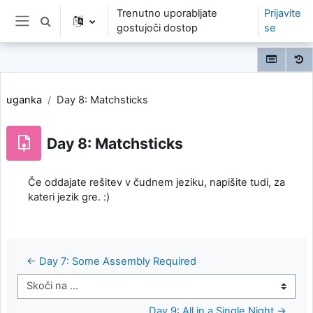
Preskoči na glavno vsebino
Trenutno uporabljate
Prijavite
Preklopi iskalni vnos
gostujoči dostop
se
Stransko polje
uganka
Day 8: Matchsticks
Day 8: Matchsticks
Če oddajate rešitev v čudnem jeziku, napišite tudi, za
kateri jezik gre. :)
← Day 7: Some Assembly Required
Skoči na ...
Day 9: All in a Single Night →