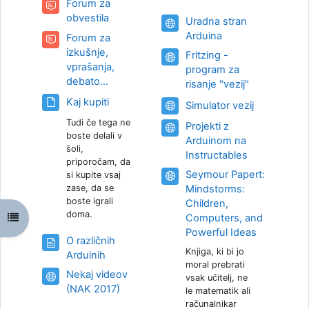
Forum za
포럼
obvestila
Uradna stran
URL
Arduina
Forum za
izkušnje,
Fritzing -
vprašanja,
program za
포럼
debato...
URL
risanje "vezij"
파일
Kaj kupiti
URL
Simulator vezij
Tudi če tega ne
Projekti z
boste delali v
Arduinom na
šoli,
URL
Instructables
priporočam, da
Seymour Papert:
si kupite vsaj
zase, da se
Mindstorms:
boste igrali
Children,
doma.
강의 목차 열기
Computers, and
URL
Powerful Ideas
O različnih
Knjiga, ki bi jo
웹페이지
Arduinih
moral prebrati
Nekaj videov
vsak učitelj, ne
URL
(NAK 2017)
le matematik ali
računalnikar