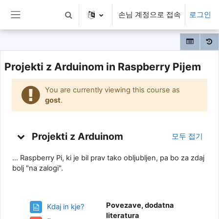
메인 콘텐츠로 건너뛰기
손님 계정으로 접속
로그인
검색 입력 전환
측면 패널
Projekti z Arduinom in Raspberry Pijem
You are currently viewing this course as
gost
.
토픽 개요
Projekti z Arduinom
모두 접기
... Raspberry Pi, ki je bil prav tako obljubljen, pa bo za zdaj
bolj "na zalogi".
Povezave, dodatna
웹페이지
Kdaj in kje?
literatura