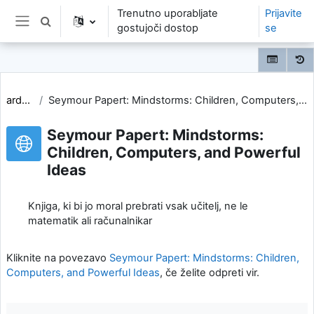
Preskoči na glavno vsebino
Trenutno uporabljate
Prijavite
Preklopi iskalni vnos
gostujoči dostop
se
Stransko polje
arduino
Seymour Papert: Mindstorms: Children, Computers, and Powerful Ideas
Seymour Papert: Mindstorms:
Children, Computers, and Powerful
Ideas
Knjiga, ki bi jo moral prebrati vsak učitelj, ne le
matematik ali računalnikar
Kliknite na povezavo
Seymour Papert: Mindstorms: Children,
Computers, and Powerful Ideas
, če želite odpreti vir.