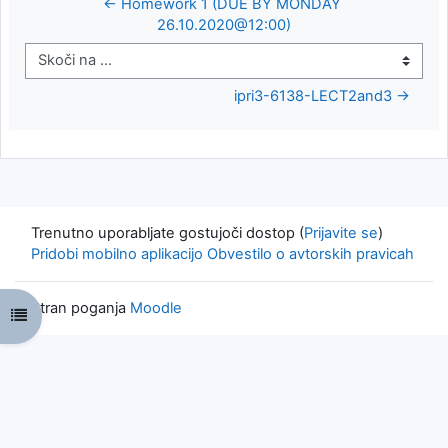
← Homework 1 (DUE BY MONDAY 
26.10.2020@12:00)
Skoči na ...
ipri3-6138-LECT2and3 →
Trenutno uporabljate gostujoči dostop (
Prijavite se
)
Pridobi mobilno aplikacijo
Obvestilo o avtorskih pravicah
Stran poganja
Moodle
Odpri kazalo predmeta