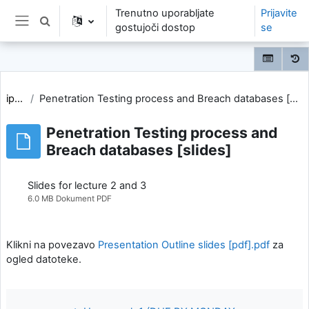
Preskoči na glavno vsebino
Trenutno uporabljate
Prijavite
Preklopi iskalni vnos
gostujoči dostop
se
Stransko polje
ipri3
Penetration Testing process and Breach databases [slides]
Penetration Testing process and
Breach databases [slides]
Slides for lecture 2 and 3
6.0 MB Dokument PDF
Klikni na povezavo
Presentation Outline slides [pdf].pdf
za
ogled datoteke.