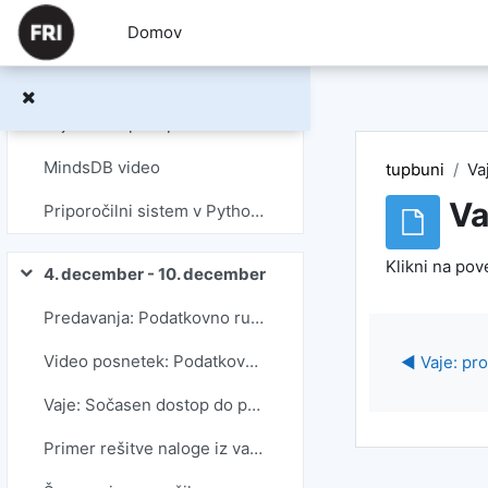
Preskoči na glavno vsebino
Domov
Vaje: dostop do podatkov in vrtilne tabele v Excelu
Vaje: dostop do podatkov in vrtilne tabele v Excelu korak po koraku
Vaje: dostop do podatkov in vrtilne tabele v LibreOffice
MindsDB video
tupbuni
Va
Va
Priporočilni sistem v Pythonu video
Klikni na po
4. december - 10. december
Skrči
Predavanja: Podatkovno rudarjenje
Video posnetek: Podatkovno rudarjenje, priporočilni sistemi (2020): od 1:33:38.
◀︎ Vaje: pr
Vaje: Sočasen dostop do podatkovne baze
Primer rešitve naloge iz vaj glede sočasnega dostopa