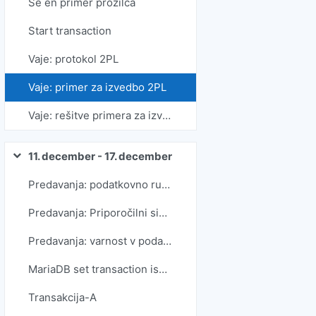
Še en primer prožilca
Start transaction
Vaje: protokol 2PL
Vaje: primer za izvedbo 2PL
Vaje: rešitve primera za izvedbo 2PL
11. december - 17. december
Skrči
Predavanja: podatkovno rudarjenje
Predavanja: Priporočilni sistemi
Predavanja: varnost v podatkovnih bazah. Upravljanje s transakcijami.
MariaDB set transaction isolation level
Transakcija-A