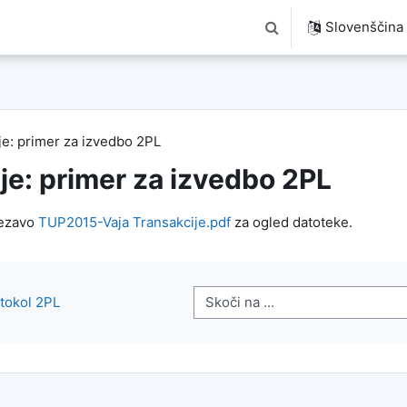
Slovenščina ‎(
Preklopi iskalni vnos
je: primer za izvedbo 2PL
je: primer za izvedbo 2PL
vezavo
TUP2015-Vaja Transakcije.pdf
za ogled datoteke.
Skoči na ...
otokol 2PL