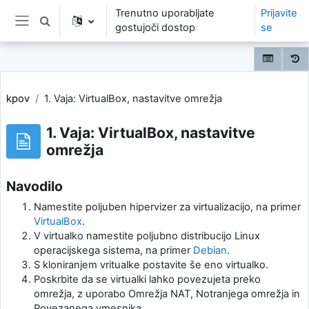
Preskoči na glavno vsebino
Trenutno uporabljate
Prijavite
Preklopi iskalni vnos
gostujoči dostop
se
Stransko polje
kpov
1. Vaja: VirtualBox, nastavitve omrežja
1. Vaja: VirtualBox, nastavitve
omrežja
Navodilo
Namestite poljuben hipervizer za virtualizacijo, na primer
VirtualBox
.
V virtualko namestite poljubno distribucijo Linux
operacijskega sistema, na primer
Debian
.
S kloniranjem vritualke postavite še eno virtualko.
Poskrbite da se virtualki lahko povezujeta preko
omrežja, z uporabo Omrežja NAT, Notranjega omrežja in
Povezanega vmesnika.