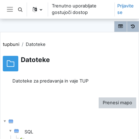
Preskoči na glavno vsebino
Trenutno uporabljate
Prijavite
Preklopi iskalni vnos
gostujoči dostop
se
Stransko polje
tupbuni
Datoteke
Datoteke
Datoteke za predavanja in vaje TUP
Prenesi mapo
SQL