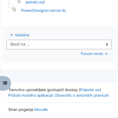
jadralci.sql
PowerDesigner.server.lic
← Vsebina
Skoči na ...
Forum novic →
Odpri kazalo predmeta
Trenutno uporabljate gostujoči dostop (
Prijavite se
)
Pridobi mobilno aplikacijo
Obvestilo o avtorskih pravicah
Stran poganja
Moodle